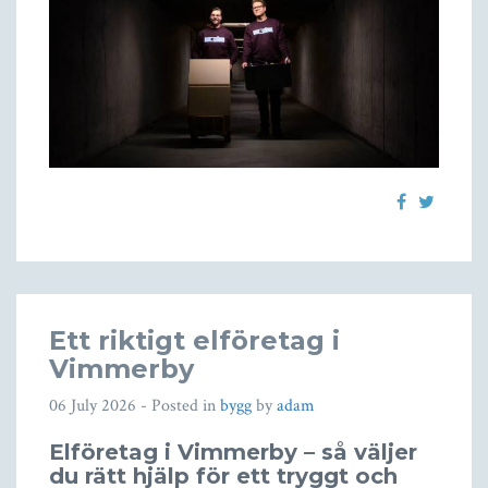
Ett riktigt elföretag i
Vimmerby
06 July 2026
- Posted in
bygg
by
adam
Elföretag i Vimmerby – så väljer
du rätt hjälp för ett tryggt och