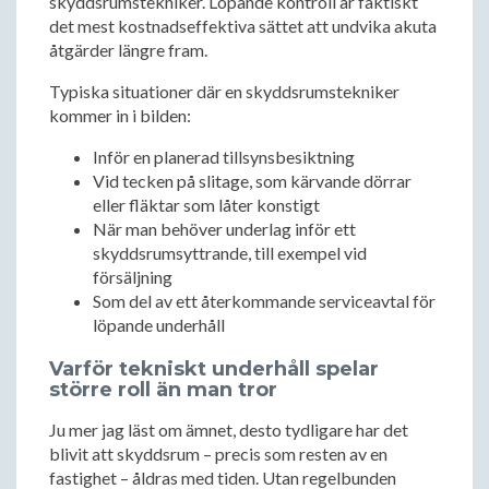
skyddsrumstekniker. Löpande kontroll är faktiskt
det mest kostnadseffektiva sättet att undvika akuta
åtgärder längre fram.
Typiska situationer där en skyddsrumstekniker
kommer in i bilden:
Inför en planerad tillsynsbesiktning
Vid tecken på slitage, som kärvande dörrar
eller fläktar som låter konstigt
När man behöver underlag inför ett
skyddsrumsyttrande, till exempel vid
försäljning
Som del av ett återkommande serviceavtal för
löpande underhåll
Varför tekniskt underhåll spelar
större roll än man tror
Ju mer jag läst om ämnet, desto tydligare har det
blivit att skyddsrum – precis som resten av en
fastighet – åldras med tiden. Utan regelbunden