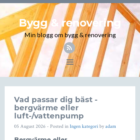
Bygg & renovering
Min blogg om bygg & renovering
Toggle
navigation
Vad passar dig bäst -
bergvärme eller
luft-/vattenpump
05 August 2026
- Posted in
Ingen kategori
by
adam
Bergvärme eller