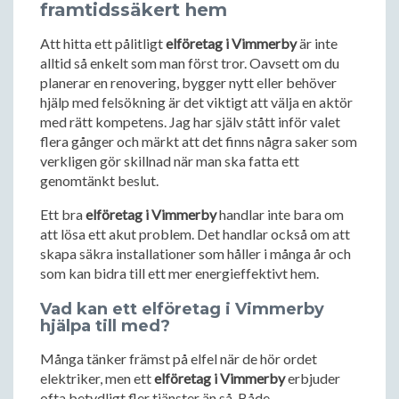
framtidssäkert hem
Att hitta ett pålitligt
elföretag i Vimmerby
är inte
alltid så enkelt som man först tror. Oavsett om du
planerar en renovering, bygger nytt eller behöver
hjälp med felsökning är det viktigt att välja en aktör
med rätt kompetens. Jag har själv stått inför valet
flera gånger och märkt att det finns några saker som
verkligen gör skillnad när man ska fatta ett
genomtänkt beslut.
Ett bra
elföretag i Vimmerby
handlar inte bara om
att lösa ett akut problem. Det handlar också om att
skapa säkra installationer som håller i många år och
som kan bidra till ett mer energieffektivt hem.
Vad kan ett elföretag i Vimmerby
hjälpa till med?
Många tänker främst på elfel när de hör ordet
elektriker, men ett
elföretag i Vimmerby
erbjuder
ofta betydligt fler tjänster än så. Både