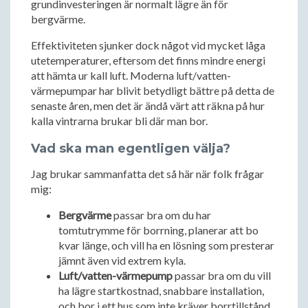
grundinvesteringen är normalt lägre än för
bergvärme.
Effektiviteten sjunker dock något vid mycket låga
utetemperaturer, eftersom det finns mindre energi
att hämta ur kall luft. Moderna luft/vatten-
värmepumpar har blivit betydligt bättre på detta de
senaste åren, men det är ändå värt att räkna på hur
kalla vintrarna brukar bli där man bor.
Vad ska man egentligen välja?
Jag brukar sammanfatta det så här när folk frågar
mig:
Bergvärme
passar bra om du har
tomtutrymme för borrning, planerar att bo
kvar länge, och vill ha en lösning som presterar
jämnt även vid extrem kyla.
Luft/vatten-värmepump
passar bra om du vill
ha lägre startkostnad, snabbare installation,
och bor i ett hus som inte kräver borrtillstånd