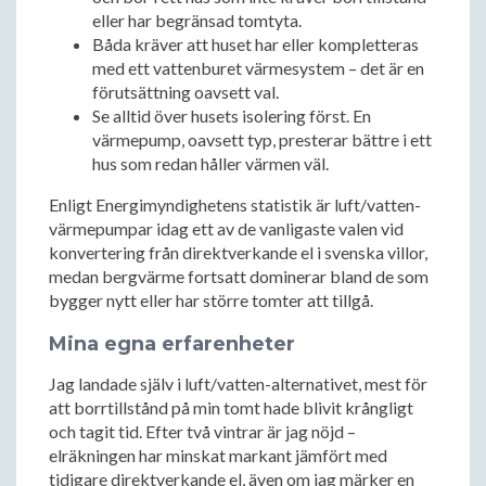
eller har begränsad tomtyta.
Båda kräver att huset har eller kompletteras
med ett vattenburet värmesystem – det är en
förutsättning oavsett val.
Se alltid över husets isolering först. En
värmepump, oavsett typ, presterar bättre i ett
hus som redan håller värmen väl.
Enligt Energimyndighetens statistik är luft/vatten-
värmepumpar idag ett av de vanligaste valen vid
konvertering från direktverkande el i svenska villor,
medan bergvärme fortsatt dominerar bland de som
bygger nytt eller har större tomter att tillgå.
Mina egna erfarenheter
Jag landade själv i luft/vatten-alternativet, mest för
att borrtillstånd på min tomt hade blivit krångligt
och tagit tid. Efter två vintrar är jag nöjd –
elräkningen har minskat markant jämfört med
tidigare direktverkande el, även om jag märker en