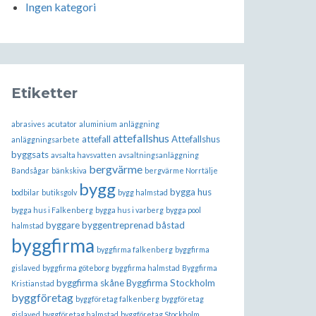
Ingen kategori
Etiketter
abrasives
acutator
aluminium
anläggning
attefallshus
attefall
Attefallshus
anläggningsarbete
byggsats
avsalta havsvatten
avsaltningsanläggning
bergvärme
Bandsågar
bänkskiva
bergvärme Norrtälje
bygg
bygga hus
bodbilar
butiksgolv
bygg halmstad
bygga hus i Falkenberg
bygga hus i varberg
bygga pool
byggare
byggentreprenad båstad
halmstad
byggfirma
byggfirma falkenberg
byggfirma
gislaved
byggfirma göteborg
byggfirma halmstad
Byggfirma
byggfirma skåne
Byggfirma Stockholm
Kristianstad
byggföretag
byggföretag falkenberg
byggföretag
gislaved
byggföretag halmstad
byggföretag Stockholm