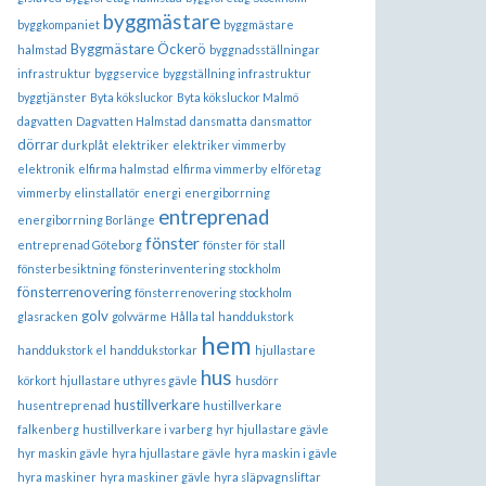
byggmästare
byggkompaniet
byggmästare
Byggmästare Öckerö
halmstad
byggnadsställningar
infrastruktur
byggservice
byggställning infrastruktur
byggtjänster
Byta köksluckor
Byta köksluckor Malmö
dagvatten
Dagvatten Halmstad
dansmatta
dansmattor
dörrar
durkplåt
elektriker
elektriker vimmerby
elektronik
elfirma halmstad
elfirma vimmerby
elföretag
vimmerby
elinstallatör
energi
energiborrning
entreprenad
energiborrning Borlänge
fönster
entreprenad Göteborg
fönster för stall
fönsterbesiktning
fönsterinventering stockholm
fönsterrenovering
fönsterrenovering stockholm
golv
glasracken
golvvärme
Hålla tal
handdukstork
hem
handdukstork el
handdukstorkar
hjullastare
hus
körkort
hjullastare uthyres gävle
husdörr
hustillverkare
husentreprenad
hustillverkare
falkenberg
hustillverkare i varberg
hyr hjullastare gävle
hyr maskin gävle
hyra hjullastare gävle
hyra maskin i gävle
hyra maskiner
hyra maskiner gävle
hyra släpvagnsliftar