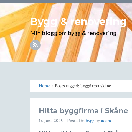
Bygg & renovering
Min blogg om bygg & renovering
Home
» Posts tagged: byggfirma skåne
Hitta byggfirma i Skåne
16 June 2025
- Posted in
bygg
by
adam