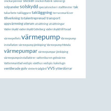
snickeri
snickarpennor
snickerifabrik
solenergi
solskydd
solpaneler
tak
specialsnickeri
stallfönster
takläggning
takarbete
takläggare
terrassmarkiser
tillverkning
totalentreprenad
transport
uppvärmning
uterum
utsättning
utsättningar
Väderskydd
väderskydd Göteborg
väderskydd till fasad
värmepump
värmepellets
Värmepump
installation
värmepump jönköping
Värmepump Motala
värmepumpar
värmepumpar jönköping
värmepumpsinstallatörer
vattenburen golvvärme
Vattenmantlad vedspis
växthus
vedspis. kakelugn
VVS
ventilerade golv
ytterdörrar
vinterträdgård