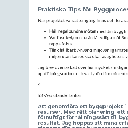
Praktiska Tips för Byggproce
När projektet väl sätter igång finns det flera sa
Håll regelbundna möten
med din byggfirm
Var flexibel,
men ha ändå tydliga mål. Sm
tappa fokus.
Tänk hållbart
: Använd miljövänliga mater
miljön utan kan också öka fastighetens v
Jag blev överraskad över hur mycket smidigar
uppföljningsrutiner och var lyhörd för min entr
<
h3>Avslutande Tankar
Att genomföra ett byggprojekt i 
resurser. Med rätt planering, ett
förnuftigt förhållningssätt till 
resultat. Jag hoppas att mina erfa