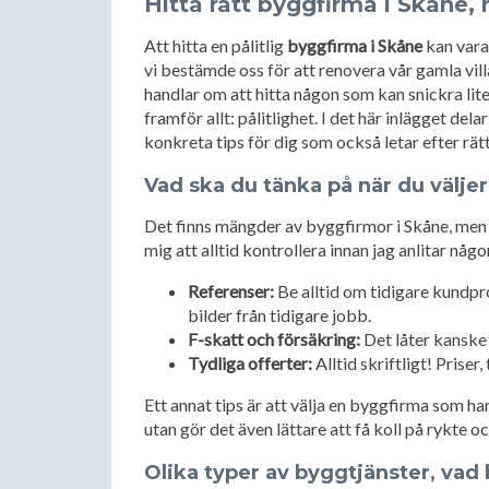
Hitta rätt byggfirma i Skåne,
Att hitta en pålitlig
byggfirma i Skåne
kan vara 
vi bestämde oss för att renovera vår gamla vill
handlar om att hitta någon som kan snickra li
framför allt: pålitlighet. I det här inlägget de
konkreta tips för dig som också letar efter rät
Vad ska du tänka på när du välje
Det finns mängder av byggfirmor i Skåne, men kv
mig att alltid kontrollera innan jag anlitar någo
Referenser:
Be alltid om tidigare kundpr
bilder från tidigare jobb.
F-skatt och försäkring:
Det låter kanske 
Tydliga offerter:
Alltid skriftligt! Priser
Ett annat tips är att välja en byggfirma som ha
utan gör det även lättare att få koll på rykte 
Olika typer av byggtjänster, vad