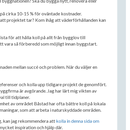
 byggnationen? Ska du bygga nytt, renovera eller
rt på cirka 10-15 % för oväntade kostnader.
 att projektet tar? Kom ihåg att väderförhållanden kan
ta för att hålla koll på allt från bygglov till
 att vara så förberedd som möjligt innan byggstart.
llnaden mellan succé och problem. När du väljer en
eferenser och kolla upp tidigare projekt de genomfört.
yggfirma är avgörande. Jag har lärt mig vikten av
l till tidplaner.
het av området Båstad har ofta bättre koll på lokala
utmaningar, som att arbeta i naturskyddade områden.
ng, kan jag rekommendera att
kolla in denna sida om
t mycket inspiration och hjälp där.