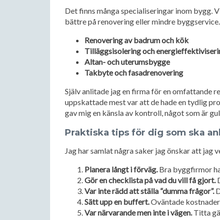
Det finns många specialiseringar inom bygg. V
bättre på renovering eller mindre byggservice. 
Renovering av badrum och kök
Tilläggsisolering och energieffektiviser
Altan- och uterumsbygge
Takbyte och fasadrenovering
Själv anlitade jag en firma för en omfattande r
uppskattade mest var att de hade en tydlig pr
gav mig en känsla av kontroll, något som är gul
Praktiska tips för dig som ska an
Jag har samlat några saker jag önskar att jag 
Planera långt i förväg.
Bra byggfirmor har
Gör en checklista på vad du vill få gjort.
D
Var inte rädd att ställa “dumma frågor”.
D
Sätt upp en buffert.
Oväntade kostnader d
Var närvarande men inte i vägen.
Titta gä