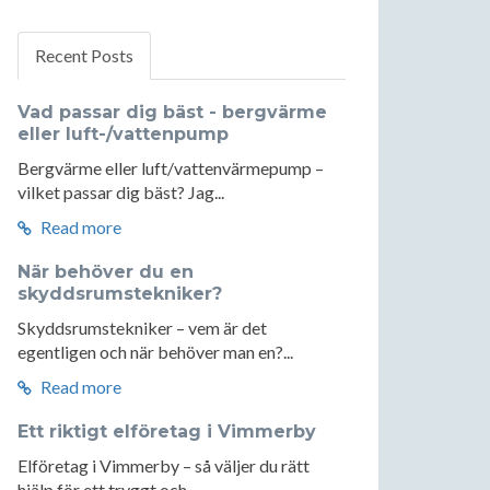
Recent Posts
Vad passar dig bäst - bergvärme
eller luft-/vattenpump
Bergvärme eller luft/vattenvärmepump –
vilket passar dig bäst? Jag...
Read more
När behöver du en
skyddsrumstekniker?
Skyddsrumstekniker – vem är det
egentligen och när behöver man en?...
Read more
Ett riktigt elföretag i Vimmerby
Elföretag i Vimmerby – så väljer du rätt
hjälp för ett tryggt och...