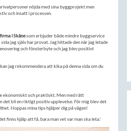
0 privatpersoner nöjda med sina byggprojekt men
tiv och insatt i processen.
irma i Skåne
som erbjuder både mindre byggservice
 sida jag själv har provat. Jag hittade den när jag letade
novering och fönsterbyte och jag blev positivt
, kan jag rekommendera att kika på denna sida om du
åde ekonomiskt och praktiskt. Men med rätt
det bli en riktigt positiv upplevelse. För mig blev det
olthet. Hoppas mina tips hjälper dig på vägen!
t finns hjälp att få, bara man vet var man ska leta.'