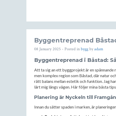
Byggentreprenad Båsta
08 January 2025
- Posted in
bygg
by
adam
Byggentreprenad i Båstad: S
Att ta sig an ett byggprojekt är en spännande 
men komplex region som Båstad, där natur och a
rätt balans mellan estetik och funktion. Jag har
lärt mig längs vägen. Här följer mina bästa tip
Planering är Nyckeln till Framgå
Innan du sätter spaden i marken, är planeringe