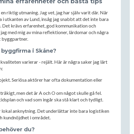
 mina erfarenheter och bästa tips
en riktig utmaning. Jag vet, jag har själv varit där. När
a i utkanten av Lund, insåg jag snabbt att det inte bara
te. Det krävs erfarenhet, god kommunikation och
lar jag med mig av mina reflektioner, lärdomar och några
t byggpartner.
r byggfirma i Skåne?
aliteten varierar - rejält. Här är några saker jag lärt
n:
ojekt. Seriösa aktörer har ofta dokumentation eller
tråkigt, men det är A och O om något skulle gå fel.
, tidsplan och vad som ingår ska stå klart och tydligt.
r lokal anknytning. Det underlättar inte bara logistiken
och kundnöjdhet i området.
 behöver du?