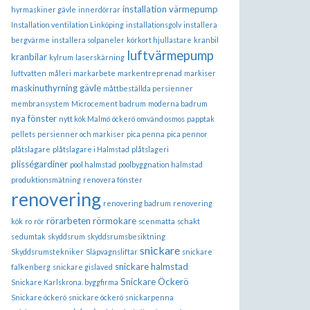
installation värmepump
hyrmaskiner gävle
innerdörrar
Installation ventilation Linköping
installationsgolv
installera
bergvärme
installera solpaneler
körkort hjullastare
kranbil
luftvärmepump
kranbilar
kylrum
laserskärning
luftvatten
måleri
markarbete
markentreprenad
markiser
maskinuthyrning gävle
måttbeställda persienner
membransystem
Microcement badrum
moderna badrum
nya fönster
nytt kök Malmö
öckerö
omvänd osmos
papptak
pellets
persienner och markiser
pica penna
pica pennor
plåtslagare
plåtslagare i Halmstad
plåtslageri
plisségardiner
pool halmstad
poolbyggnation halmstad
produktionsmätning
renovera fönster
renovering
renovering badrum
renovering
rörarbeten
rörmokare
kök
ro
rör
scenmatta
schakt
sedumtak
skyddsrum
skyddsrumsbesiktning
snickare
Skyddsrumstekniker
Släpvagnsliftar
snickare
snickare halmstad
falkenberg
snickare gislaved
Snickare Öckerö
Snickare Karlskrona. byggfirma
Snickare öckerö
snickare öckerö
snickarpenna