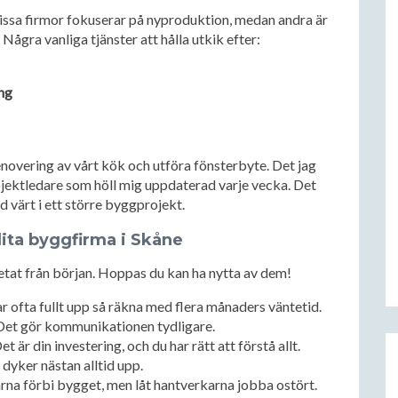
issa firmor fokuserar på nyproduktion, medan andra är
Några vanliga tjänster att hålla utkik efter:
ing
enovering av vårt kök och utföra fönsterbyte. Det jag
ojektledare som höll mig uppdaterad varje vecka. Det
d värt i ett större byggprojekt.
lita byggfirma i Skåne
vetat från början. Hoppas du kan ha nytta av dem!
 ofta fullt upp så räkna med flera månaders väntetid.
et gör kommunikationen tydligare.
et är din investering, och du har rätt att förstå allt.
yker nästan alltid upp.
rna förbi bygget, men låt hantverkarna jobba ostört.