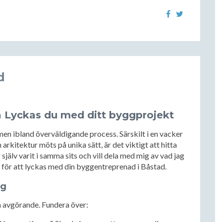
d
å Lyckas du med ditt byggprojekt
men ibland överväldigande process. Särskilt i en vacker
rkitektur möts på unika sätt, är det viktigt att hitta
 själv varit i samma sits och vill dela med mig av vad jag
s för att lyckas med din byggentreprenad i Båstad.
ng
n avgörande. Fundera över: