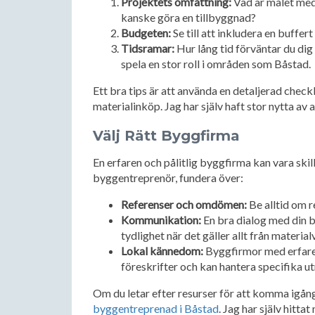
Projektets omfattning:
Vad är målet med
kanske göra en tillbyggnad?
Budgeten:
Se till att inkludera en buffe
Tidsramar:
Hur lång tid förväntar du dig
spela en stor roll i områden som Båstad.
Ett bra tips är att använda en detaljerad checklis
materialinköp. Jag har själv haft stor nytta av
Välj Rätt Byggfirma
En erfaren och pålitlig byggfirma kan vara ski
byggentreprenör, fundera över:
Referenser och omdömen:
Be alltid om r
Kommunikation:
En bra dialog med din b
tydlighet när det gäller allt från materialva
Lokal kännedom:
Byggfirmor med erfaren
föreskrifter och kan hantera specifika 
Om du letar efter resurser för att komma igå
byggentreprenad i Båstad
. Jag har själv hitta