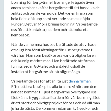
borrning för bergvärme i Borlänge. Frågade även
andra som har skaffat bergvärme till sitt hus vilka de
anlitat och om de var nöjda. Det var en firma som
hela tiden dök upp samt verkade ha mest nöjda
kunder. Det var Mora brunnsborrning. Vi bestämde
oss för att kontakta just dem och att boka ett
hembesök.
När de var hemma hos oss berättade de att vi hade
otroligt bra förutsättningar för just bergvärme till
vårt hus. Han som besökte oss var otroligt erfaren
och kunnig märkte man. Han berättade att firman
funnits sedan 80-talet och antalet hushåll de
installerat bergvärme i är otroligt många.
Vi bestämde oss för att anlita just
denna firman
.
Efter ett bra besök plus alla bra ord vi hört om dem
när det kommer till just bergvärme övertygade oss.
Det känns tryggt att anlita dem för vår borrning. Det
är ett stort och viktigt projekt för oss och då vill man
ju ha de bästa. De kommer redan om två veckor och