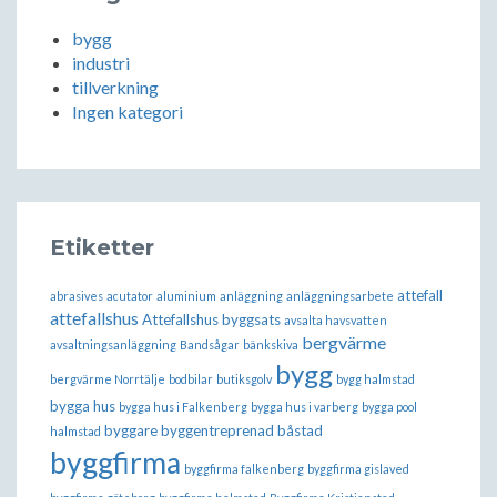
bygg
industri
tillverkning
Ingen kategori
Etiketter
attefall
abrasives
acutator
aluminium
anläggning
anläggningsarbete
attefallshus
Attefallshus byggsats
avsalta havsvatten
bergvärme
avsaltningsanläggning
Bandsågar
bänkskiva
bygg
bergvärme Norrtälje
bodbilar
butiksgolv
bygg halmstad
bygga hus
bygga hus i Falkenberg
bygga hus i varberg
bygga pool
byggare
byggentreprenad båstad
halmstad
byggfirma
byggfirma falkenberg
byggfirma gislaved