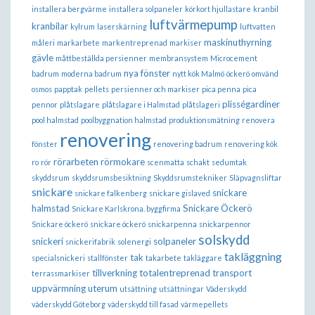
installera bergvärme
installera solpaneler
körkort hjullastare
kranbil
luftvärmepump
kranbilar
kylrum
laserskärning
luftvatten
maskinuthyrning
måleri
markarbete
markentreprenad
markiser
gävle
måttbeställda persienner
membransystem
Microcement
nya fönster
badrum
moderna badrum
nytt kök Malmö
öckerö
omvänd
osmos
papptak
pellets
persienner och markiser
pica penna
pica
plisségardiner
pennor
plåtslagare
plåtslagare i Halmstad
plåtslageri
pool halmstad
poolbyggnation halmstad
produktionsmätning
renovera
renovering
fönster
renovering badrum
renovering kök
rörarbeten
rörmokare
ro
rör
scenmatta
schakt
sedumtak
skyddsrum
skyddsrumsbesiktning
Skyddsrumstekniker
Släpvagnsliftar
snickare
snickare
snickare falkenberg
snickare gislaved
halmstad
Snickare Öckerö
Snickare Karlskrona. byggfirma
Snickare öckerö
snickare öckerö
snickarpenna
snickarpennor
solskydd
snickeri
solpaneler
snickerifabrik
solenergi
takläggning
tak
specialsnickeri
stallfönster
takarbete
takläggare
tillverkning
totalentreprenad
transport
terrassmarkiser
uppvärmning
uterum
utsättning
utsättningar
Väderskydd
väderskydd Göteborg
väderskydd till fasad
värmepellets