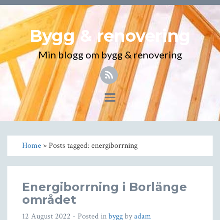
Bygg & renovering
Min blogg om bygg & renovering
Toggle
navigation
Home
» Posts tagged: energiborrning
Energiborrning i Borlänge
området
12 August 2022
- Posted in
bygg
by
adam