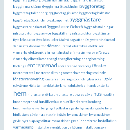
byggfirma göteborg
byggfirma halmstad
Byggfirma Kristianstad
byggföretag
byggfirma skåne
Byggfirma Stockholm
byggföretag falkenberg
byggföretag gislaved
byggföretag halmstad
byggmästare
byggföretag Stockholm
byggkompaniet
Byggmästare Öckerö
byggmästare halmstad
byggnadsställningar
infrastruktur
byggservice
byggställning infrastruktur
byggtjänster
Byta köksluckor
Byta köksluckor Malmö
dagvatten
Dagvatten Halmstad
dörrar
dansmatta
dansmattor
durkplåt
elektriker
elektriker
vimmerby
elektronik
elfirma halmstad
elfirma vimmerby
elföretag
vimmerby
elinstallatör
energi
energiborrning
energiborrning
entreprenad
fönster
Borlänge
entreprenad Göteborg
fönster för stall
fönsterbesiktning
fönsterinventering stockholm
fönsterrenovering
golv
fönsterrenovering stockholm
glasracken
golvvärme
Hålla tal
handdukstork
handdukstork el
handdukstorkar
hem
hus
hjullastare körkort
hjullastare uthyres gävle
husdörr
hustillverkare
husentreprenad
hustillverkare falkenberg
hustillverkare i varberg
hyr hjullastare gävle
hyr maskin gävle
hyra
hjullastare gävle
hyra maskin i gävle
hyra maskiner
hyra maskiner
installation
gävle
hyra släpvagnsliftar
hyrmaskiner gävle
innerdörrar
värmepump
Installation ventilation Linköping
installationsgolv