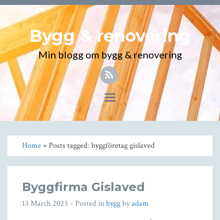
Bygg & renovering
Min blogg om bygg & renovering
Toggle
navigation
Home
» Posts tagged: byggföretag gislaved
Byggfirma Gislaved
13 March 2025
- Posted in
bygg
by
adam