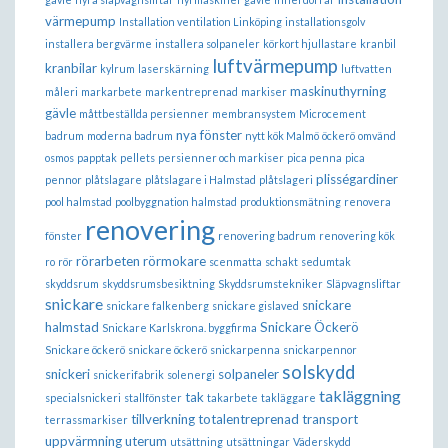
värmepump
Installation ventilation Linköping
installationsgolv
installera bergvärme
installera solpaneler
körkort hjullastare
kranbil
luftvärmepump
kranbilar
kylrum
laserskärning
luftvatten
maskinuthyrning
måleri
markarbete
markentreprenad
markiser
gävle
måttbeställda persienner
membransystem
Microcement
nya fönster
badrum
moderna badrum
nytt kök Malmö
öckerö
omvänd
osmos
papptak
pellets
persienner och markiser
pica penna
pica
plisségardiner
pennor
plåtslagare
plåtslagare i Halmstad
plåtslageri
pool halmstad
poolbyggnation halmstad
produktionsmätning
renovera
renovering
fönster
renovering badrum
renovering kök
rörarbeten
rörmokare
ro
rör
scenmatta
schakt
sedumtak
skyddsrum
skyddsrumsbesiktning
Skyddsrumstekniker
Släpvagnsliftar
snickare
snickare
snickare falkenberg
snickare gislaved
halmstad
Snickare Öckerö
Snickare Karlskrona. byggfirma
Snickare öckerö
snickare öckerö
snickarpenna
snickarpennor
solskydd
snickeri
solpaneler
snickerifabrik
solenergi
takläggning
tak
specialsnickeri
stallfönster
takarbete
takläggare
tillverkning
totalentreprenad
transport
terrassmarkiser
uppvärmning
uterum
utsättning
utsättningar
Väderskydd