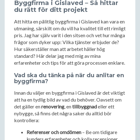
Byggfirma i Gislaved – Så hittar
du rätt för ditt projekt
Att hitta en pålitlig byggfirma i Gislaved kan vara en
utmaning, särskilt om du vill ha kvalitet till ett rimligt
pris. Jag har själv varit i den sitsen och vet hur många
frågor som dyker upp: Vilka tjänster erbjuder de?
Hur säkerställer man att arbetet håller hög
standard? Här delar jag med mig av mina
erfarenheter och tips för att göra processen enklare.
Vad ska du tänka på när du anlitar en
byggfirma?
Innan du väljer en byggfirma i Gislaved är det viktigt
att ha en tydlig bild av vad du behöver. Oavsett om
det gäller en
renovering
, en
tillbyggnad
eller ett
nybygge, så finns det några saker du alltid bör
kontrollera:
Referenser och omdömen
– Be om tidigare
kunders erfarenheter och kolla recensioner.