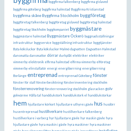
byggfirma
byggfirma falkenberg
byggfirma gislaved
byggfirma göteborg
byggfirma halmstad
Byggfirma Kristianstad
byggföretag
byggfirma skåne
Byggfirma Stockholm
byggföretag falkenberg
byggföretag gislaved
byggföretag halmstad
byggmästare
byggföretag Stockholm
byggkompaniet
Byggmästare Öckerö
byggmästare halmstad
byggnadsställningar
infrastruktur
byggservice
byggställning infrastruktur
byggtjänster
Byta köksluckor
Byta köksluckor Malmö
dagvatten
Dagvatten Halmstad
dörrar
dansmatta
dansmattor
durkplåt
elektriker
elektriker
vimmerby
elektronik
elfirma halmstad
elfirma vimmerby
elföretag
vimmerby
elinstallatör
energi
energiborrning
energiborrning
entreprenad
fönster
Borlänge
entreprenad Göteborg
fönster för stall
fönsterbesiktning
fönsterinventering stockholm
fönsterrenovering
golv
fönsterrenovering stockholm
glasracken
golvvärme
Hålla tal
handdukstork
handdukstork el
handdukstorkar
hem
hus
hjullastare körkort
hjullastare uthyres gävle
husdörr
hustillverkare
husentreprenad
hustillverkare falkenberg
hustillverkare i varberg
hyr hjullastare gävle
hyr maskin gävle
hyra
hjullastare gävle
hyra maskin i gävle
hyra maskiner
hyra maskiner
installation
gävle
hyra släpvagnsliftar
hyrmaskiner gävle
innerdörrar