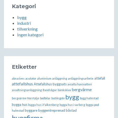
Kategori
bygg
industri
tillverkning
Ingen kategori
Etiketter
attefall
abrasives
acutator
aluminium
anläggning
anläggningsarbete
attefallshus
Attefallshus byggsats
avsalta havsvatten
bergvärme
avsaltningsanläggning
Bandsågar
bänkskiva
bygg
bergvärme Norrtälje
bodbilar
butiksgolv
bygg halmstad
bygga hus
bygga hus i Falkenberg
bygga hus i varberg
bygga pool
byggare
byggentreprenad båstad
halmstad