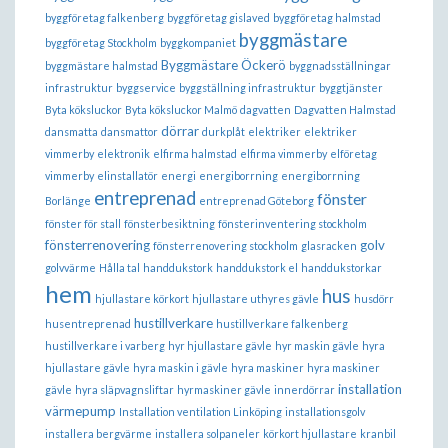
byggföretag falkenberg
byggföretag gislaved
byggföretag halmstad
byggmästare
byggföretag Stockholm
byggkompaniet
Byggmästare Öckerö
byggmästare halmstad
byggnadsställningar
infrastruktur
byggservice
byggställning infrastruktur
byggtjänster
Byta köksluckor
Byta köksluckor Malmö
dagvatten
Dagvatten Halmstad
dörrar
dansmatta
dansmattor
durkplåt
elektriker
elektriker
vimmerby
elektronik
elfirma halmstad
elfirma vimmerby
elföretag
vimmerby
elinstallatör
energi
energiborrning
energiborrning
entreprenad
fönster
Borlänge
entreprenad Göteborg
fönster för stall
fönsterbesiktning
fönsterinventering stockholm
fönsterrenovering
golv
fönsterrenovering stockholm
glasracken
golvvärme
Hålla tal
handdukstork
handdukstork el
handdukstorkar
hem
hus
hjullastare körkort
hjullastare uthyres gävle
husdörr
hustillverkare
husentreprenad
hustillverkare falkenberg
hustillverkare i varberg
hyr hjullastare gävle
hyr maskin gävle
hyra
hjullastare gävle
hyra maskin i gävle
hyra maskiner
hyra maskiner
installation
gävle
hyra släpvagnsliftar
hyrmaskiner gävle
innerdörrar
värmepump
Installation ventilation Linköping
installationsgolv
installera bergvärme
installera solpaneler
körkort hjullastare
kranbil