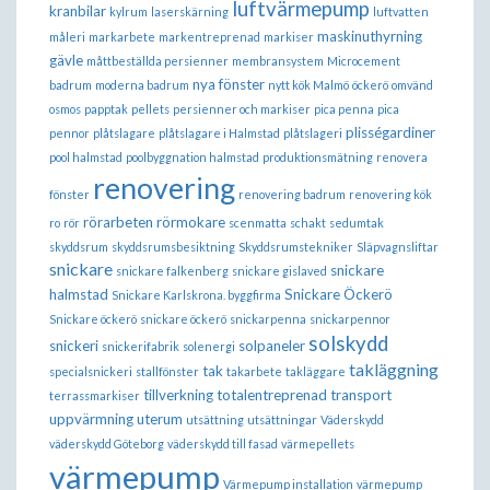
luftvärmepump
kranbilar
kylrum
laserskärning
luftvatten
maskinuthyrning
måleri
markarbete
markentreprenad
markiser
gävle
måttbeställda persienner
membransystem
Microcement
nya fönster
badrum
moderna badrum
nytt kök Malmö
öckerö
omvänd
osmos
papptak
pellets
persienner och markiser
pica penna
pica
plisségardiner
pennor
plåtslagare
plåtslagare i Halmstad
plåtslageri
pool halmstad
poolbyggnation halmstad
produktionsmätning
renovera
renovering
fönster
renovering badrum
renovering kök
rörarbeten
rörmokare
ro
rör
scenmatta
schakt
sedumtak
skyddsrum
skyddsrumsbesiktning
Skyddsrumstekniker
Släpvagnsliftar
snickare
snickare
snickare falkenberg
snickare gislaved
halmstad
Snickare Öckerö
Snickare Karlskrona. byggfirma
Snickare öckerö
snickare öckerö
snickarpenna
snickarpennor
solskydd
snickeri
solpaneler
snickerifabrik
solenergi
takläggning
tak
specialsnickeri
stallfönster
takarbete
takläggare
tillverkning
totalentreprenad
transport
terrassmarkiser
uppvärmning
uterum
utsättning
utsättningar
Väderskydd
väderskydd Göteborg
väderskydd till fasad
värmepellets
värmepump
Värmepump installation
värmepump