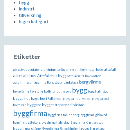
bygg
industri
tillverkning
Ingen kategori
Etiketter
attefall
abrasives
acutator
aluminium
anläggning
anläggningsarbete
attefallshus
Attefallshus byggsats
avsalta havsvatten
bergvärme
avsaltningsanläggning
Bandsågar
bänkskiva
bygg
bergvärme Norrtälje
bodbilar
butiksgolv
bygg halmstad
bygga hus
bygga hus i Falkenberg
bygga hus i varberg
bygga pool
byggare
byggentreprenad båstad
halmstad
byggfirma
byggfirma falkenberg
byggfirma gislaved
byggfirma göteborg
byggfirma halmstad
Byggfirma Kristianstad
byggföretag
byggfirma skåne
Byggfirma Stockholm