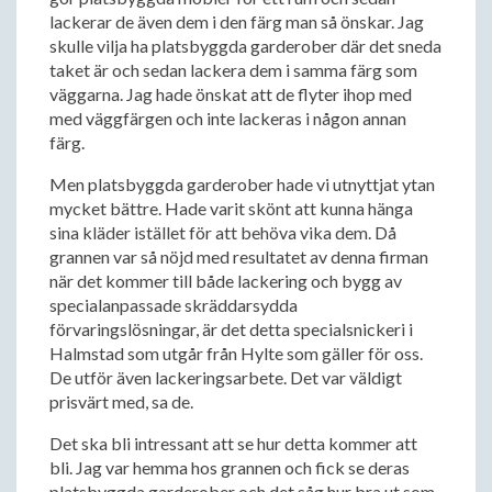
lackerar de även dem i den färg man så önskar. Jag
skulle vilja ha platsbyggda garderober där det sneda
taket är och sedan lackera dem i samma färg som
väggarna. Jag hade önskat att de flyter ihop med
med väggfärgen och inte lackeras i någon annan
färg.
Men platsbyggda garderober hade vi utnyttjat ytan
mycket bättre. Hade varit skönt att kunna hänga
sina kläder istället för att behöva vika dem. Då
grannen var så nöjd med resultatet av denna firman
när det kommer till både lackering och bygg av
specialanpassade skräddarsydda
förvaringslösningar, är det detta specialsnickeri i
Halmstad som utgår från Hylte som gäller för oss.
De utför även lackeringsarbete. Det var väldigt
prisvärt med, sa de.
Det ska bli intressant att se hur detta kommer att
bli. Jag var hemma hos grannen och fick se deras
platsbyggda garderober och det såg hur bra ut som