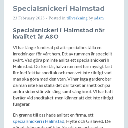
Specialsnickeri Halmstad
23 February 2023
- Posted in
tillverkning
by
adam
Specialsnickeri i Halmstad när
kvalitet är A&O
Vi har länge funderat på att specialbeställa en
inredningar för vårt hem. Ett av rummen är speciellt
svårt. Vad göra pm inte anlita ett specialsnickeri h
Halmstad. Du förstår, halva rummet har mysigt fast
lite ineffektivt snedtak och man vet inte riktigt vad
man ska göra med den ytan. Vi har inga garderober
då man inte kan ställa det där taket är snett och på
andra sidan står vår säng samt sängbord. Vi har haft
byråer vid snedtaket, men känner att det inte riktigt
fungerar.
En granne till oss hade anlitat en firma, ett
specialsnickeri i Halmstad
, Hylte och Gislaved. De
gör platsbyggda möbler för ett rum och sedan