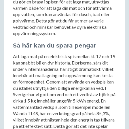
du gör en brasa i spisen för att laga mat, utnyttjas
värmen både för att laga din mat och för att värma
upp vatten, som kan användas för dusch, bad eller
golvvärme. Detta gör att du får ut mer av varje
vedträd och minskar behovet av dyra elektriska
uppvärmningssystem.
Så här kan du spara pengar
Att laga mat på en elektrisk spis mellan kl. 17 och 19
kan snabbt bli en dyr historia. Elpriserna, särskilt
under vintermånaderna, har stigit dramatiskt, vilket
innebär att matlagning och uppvärmning kan kosta
en förmögenhet. Genom att använda en vedspis kan
du istället utnyttja den billiga energikällan ved. I
Sverige har vi gott om ved och ett vedträ av björk på
cirka 1,5 kg innehåller ungefär 5 kWh energi. En
vattenmantlad vedspis, som till exempel modellen
Wanda TL4S, har en verkningsgrad på hela 85,3%,
vilket innebär att nästan hela den energin tas tillvara
på ett effektivt sätt. Detta gör att det inte spelar