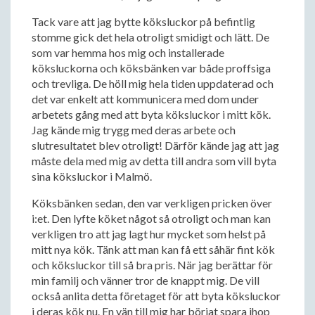
Tack vare att jag bytte köksluckor på befintlig
stomme gick det hela otroligt smidigt och lätt. De
som var hemma hos mig och installerade
köksluckorna och köksbänken var både proffsiga
och trevliga. De höll mig hela tiden uppdaterad och
det var enkelt att kommunicera med dom under
arbetets gång med att byta köksluckor i mitt kök.
Jag kände mig trygg med deras arbete och
slutresultatet blev otroligt! Därför kände jag att jag
måste dela med mig av detta till andra som vill byta
sina köksluckor i Malmö.
Köksbänken sedan, den var verkligen pricken över
i:et. Den lyfte köket något så otroligt och man kan
verkligen tro att jag lagt hur mycket som helst på
mitt nya kök. Tänk att man kan få ett såhär fint kök
och köksluckor till så bra pris. När jag berättar för
min familj och vänner tror de knappt mig. De vill
också anlita detta företaget för att byta köksluckor
i deras kök nu. En vän till mig har börjat spara ihop