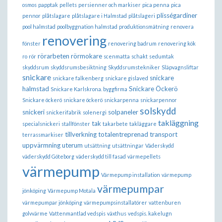
osmos
papptak
pellets
persienner och markiser
pica penna
pica
plisségardiner
pennor
plåtslagare
plåtslagare i Halmstad
plåtslageri
pool halmstad
poolbyggnation halmstad
produktionsmätning
renovera
renovering
fönster
renovering badrum
renovering kök
rörarbeten
rörmokare
ro
rör
scenmatta
schakt
sedumtak
skyddsrum
skyddsrumsbesiktning
Skyddsrumstekniker
Släpvagnsliftar
snickare
snickare
snickare falkenberg
snickare gislaved
halmstad
Snickare Öckerö
Snickare Karlskrona. byggfirma
Snickare öckerö
snickare öckerö
snickarpenna
snickarpennor
solskydd
snickeri
solpaneler
snickerifabrik
solenergi
takläggning
tak
specialsnickeri
stallfönster
takarbete
takläggare
tillverkning
totalentreprenad
transport
terrassmarkiser
uppvärmning
uterum
utsättning
utsättningar
Väderskydd
väderskydd Göteborg
väderskydd till fasad
värmepellets
värmepump
Värmepump installation
värmepump
värmepumpar
jönköping
Värmepump Motala
värmepumpar jönköping
värmepumpsinstallatörer
vattenburen
golvvärme
Vattenmantlad vedspis
växthus
vedspis. kakelugn