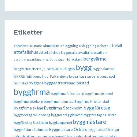
Etiketter
attefall
abrasives
acutator
aluminium
anläggning
anläggningsarbete
attefallshus
Attefallshus byggsats
avsalta havsvatten
bergvärme
avsaltningsanläggning
Bandsågar
bänkskiva
bygg
bergvärme Norrtälje
bodbilar
butiksgolv
bygg halmstad
bygga hus
bygga hus i Falkenberg
bygga hus i varberg
bygga pool
byggare
byggentreprenad båstad
halmstad
byggfirma
byggfirma falkenberg
byggfirma gislaved
byggfirma göteborg
byggfirma halmstad
Byggfirma Kristianstad
byggföretag
byggfirma skåne
Byggfirma Stockholm
byggföretag falkenberg
byggföretag gislaved
byggföretag halmstad
byggmästare
byggföretag Stockholm
byggkompaniet
Byggmästare Öckerö
byggmästare halmstad
byggnadsställningar
infrastruktur
byggservice
byggställning infrastruktur
byggtjänster