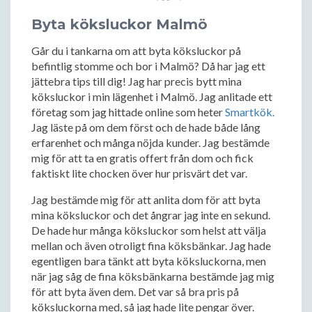
Byta köksluckor Malmö
Går du i tankarna om att byta köksluckor på
befintlig stomme och bor i Malmö? Då har jag ett
jättebra tips till dig! Jag har precis bytt mina
köksluckor i min lägenhet i Malmö. Jag anlitade ett
företag som jag hittade online som heter
Smartkök.
Jag läste på om dem först och de hade både lång
erfarenhet och många nöjda kunder. Jag bestämde
mig för att ta en gratis offert från dom och fick
faktiskt lite chocken över hur prisvärt det var.
Jag bestämde mig för att anlita dom för att byta
mina köksluckor och det ångrar jag inte en sekund.
De hade hur många köksluckor som helst att välja
mellan och även otroligt fina köksbänkar. Jag hade
egentligen bara tänkt att byta köksluckorna, men
när jag såg de fina köksbänkarna bestämde jag mig
för att byta även dem. Det var så bra pris på
köksluckorna med, så jag hade lite pengar över.