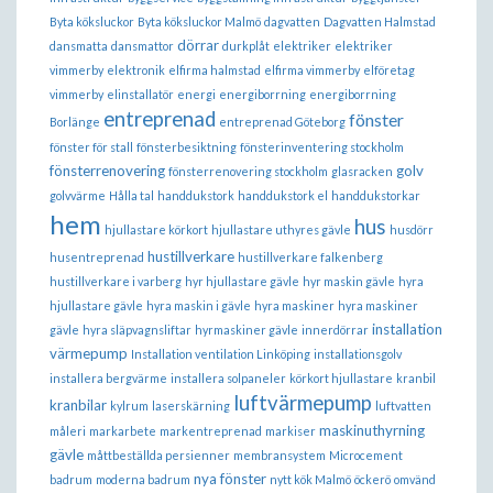
Byta köksluckor
Byta köksluckor Malmö
dagvatten
Dagvatten Halmstad
dörrar
dansmatta
dansmattor
durkplåt
elektriker
elektriker
vimmerby
elektronik
elfirma halmstad
elfirma vimmerby
elföretag
vimmerby
elinstallatör
energi
energiborrning
energiborrning
entreprenad
fönster
Borlänge
entreprenad Göteborg
fönster för stall
fönsterbesiktning
fönsterinventering stockholm
fönsterrenovering
golv
fönsterrenovering stockholm
glasracken
golvvärme
Hålla tal
handdukstork
handdukstork el
handdukstorkar
hem
hus
hjullastare körkort
hjullastare uthyres gävle
husdörr
hustillverkare
husentreprenad
hustillverkare falkenberg
hustillverkare i varberg
hyr hjullastare gävle
hyr maskin gävle
hyra
hjullastare gävle
hyra maskin i gävle
hyra maskiner
hyra maskiner
installation
gävle
hyra släpvagnsliftar
hyrmaskiner gävle
innerdörrar
värmepump
Installation ventilation Linköping
installationsgolv
installera bergvärme
installera solpaneler
körkort hjullastare
kranbil
luftvärmepump
kranbilar
kylrum
laserskärning
luftvatten
maskinuthyrning
måleri
markarbete
markentreprenad
markiser
gävle
måttbeställda persienner
membransystem
Microcement
nya fönster
badrum
moderna badrum
nytt kök Malmö
öckerö
omvänd