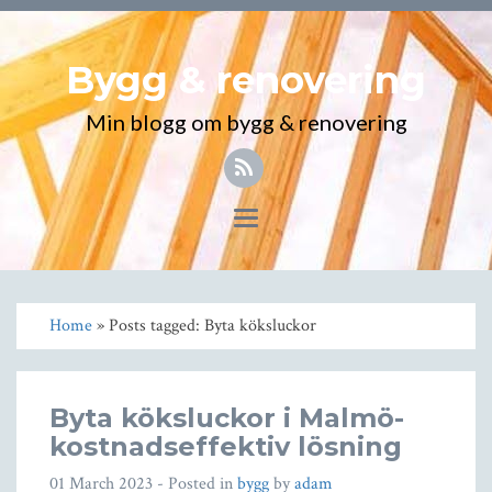
Bygg & renovering
Min blogg om bygg & renovering
Toggle
navigation
Home
» Posts tagged: Byta köksluckor
Byta köksluckor i Malmö-
kostnadseffektiv lösning
01 March 2023
- Posted in
bygg
by
adam