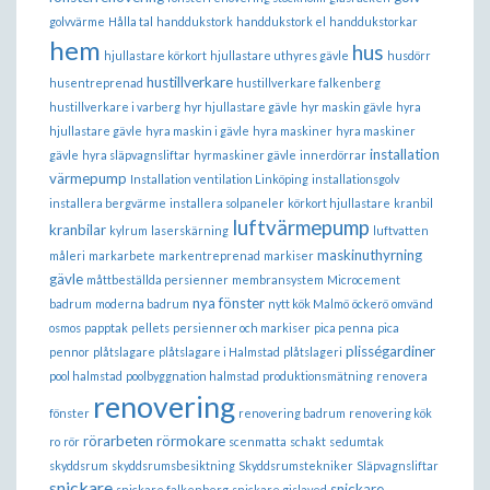
golvvärme
Hålla tal
handdukstork
handdukstork el
handdukstorkar
hem
hus
hjullastare körkort
hjullastare uthyres gävle
husdörr
hustillverkare
husentreprenad
hustillverkare falkenberg
hustillverkare i varberg
hyr hjullastare gävle
hyr maskin gävle
hyra
hjullastare gävle
hyra maskin i gävle
hyra maskiner
hyra maskiner
installation
gävle
hyra släpvagnsliftar
hyrmaskiner gävle
innerdörrar
värmepump
Installation ventilation Linköping
installationsgolv
installera bergvärme
installera solpaneler
körkort hjullastare
kranbil
luftvärmepump
kranbilar
kylrum
laserskärning
luftvatten
maskinuthyrning
måleri
markarbete
markentreprenad
markiser
gävle
måttbeställda persienner
membransystem
Microcement
nya fönster
badrum
moderna badrum
nytt kök Malmö
öckerö
omvänd
osmos
papptak
pellets
persienner och markiser
pica penna
pica
plisségardiner
pennor
plåtslagare
plåtslagare i Halmstad
plåtslageri
pool halmstad
poolbyggnation halmstad
produktionsmätning
renovera
renovering
fönster
renovering badrum
renovering kök
rörarbeten
rörmokare
ro
rör
scenmatta
schakt
sedumtak
skyddsrum
skyddsrumsbesiktning
Skyddsrumstekniker
Släpvagnsliftar
snickare
snickare
snickare falkenberg
snickare gislaved