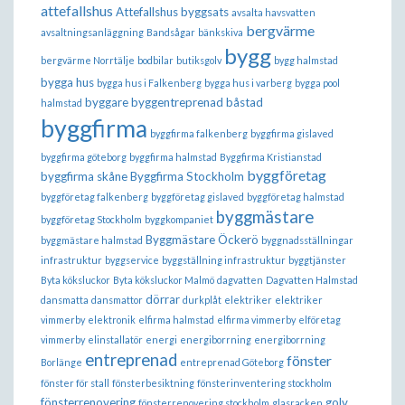
attefallshus
Attefallshus byggsats
avsalta havsvatten
bergvärme
avsaltningsanläggning
Bandsågar
bänkskiva
bygg
bergvärme Norrtälje
bodbilar
butiksgolv
bygg halmstad
bygga hus
bygga hus i Falkenberg
bygga hus i varberg
bygga pool
byggare
byggentreprenad båstad
halmstad
byggfirma
byggfirma falkenberg
byggfirma gislaved
byggfirma göteborg
byggfirma halmstad
Byggfirma Kristianstad
byggföretag
byggfirma skåne
Byggfirma Stockholm
byggföretag falkenberg
byggföretag gislaved
byggföretag halmstad
byggmästare
byggföretag Stockholm
byggkompaniet
Byggmästare Öckerö
byggmästare halmstad
byggnadsställningar
infrastruktur
byggservice
byggställning infrastruktur
byggtjänster
Byta köksluckor
Byta köksluckor Malmö
dagvatten
Dagvatten Halmstad
dörrar
dansmatta
dansmattor
durkplåt
elektriker
elektriker
vimmerby
elektronik
elfirma halmstad
elfirma vimmerby
elföretag
vimmerby
elinstallatör
energi
energiborrning
energiborrning
entreprenad
fönster
Borlänge
entreprenad Göteborg
fönster för stall
fönsterbesiktning
fönsterinventering stockholm
fönsterrenovering
golv
fönsterrenovering stockholm
glasracken