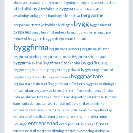
attefall
abrasives
acutator
aluminium
anläggning
anläggningsarbete
attefallshus
Attefallshus byggsats
avsalta havsvatten
bergvärme
avsaltningsanläggning
Bandsågar
bänkskiva
bygg
bergvärme Norrtälje
bodbilar
butiksgolv
bygg halmstad
bygga hus
bygga hus i Falkenberg
bygga hus i varberg
bygga pool
byggare
byggentreprenad båstad
halmstad
byggfirma
byggfirma falkenberg
byggfirma gislaved
byggfirma göteborg
byggfirma halmstad
Byggfirma Kristianstad
byggföretag
byggfirma skåne
Byggfirma Stockholm
byggföretag falkenberg
byggföretag gislaved
byggföretag halmstad
byggmästare
byggföretag Stockholm
byggkompaniet
Byggmästare Öckerö
byggmästare halmstad
byggnadsställningar
infrastruktur
byggservice
byggställning infrastruktur
byggtjänster
Byta köksluckor
Byta köksluckor Malmö
dagvatten
Dagvatten Halmstad
dörrar
dansmatta
dansmattor
durkplåt
elektriker
elektriker
vimmerby
elektronik
elfirma halmstad
elfirma vimmerby
elföretag
vimmerby
elinstallatör
energi
energiborrning
energiborrning
entreprenad
fönster
Borlänge
entreprenad Göteborg
fönster för stall
fönsterbesiktning
fönsterinventering stockholm