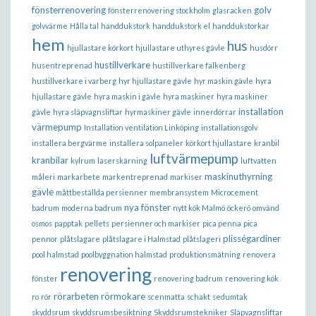
fönsterrenovering
golv
fönsterrenovering stockholm
glasracken
golvvärme
Hålla tal
handdukstork
handdukstork el
handdukstorkar
hem
hus
hjullastare körkort
hjullastare uthyres gävle
husdörr
hustillverkare
husentreprenad
hustillverkare falkenberg
hustillverkare i varberg
hyr hjullastare gävle
hyr maskin gävle
hyra
hjullastare gävle
hyra maskin i gävle
hyra maskiner
hyra maskiner
installation
gävle
hyra släpvagnsliftar
hyrmaskiner gävle
innerdörrar
värmepump
Installation ventilation Linköping
installationsgolv
installera bergvärme
installera solpaneler
körkort hjullastare
kranbil
luftvärmepump
kranbilar
kylrum
laserskärning
luftvatten
maskinuthyrning
måleri
markarbete
markentreprenad
markiser
gävle
måttbeställda persienner
membransystem
Microcement
nya fönster
badrum
moderna badrum
nytt kök Malmö
öckerö
omvänd
osmos
papptak
pellets
persienner och markiser
pica penna
pica
plisségardiner
pennor
plåtslagare
plåtslagare i Halmstad
plåtslageri
pool halmstad
poolbyggnation halmstad
produktionsmätning
renovera
renovering
fönster
renovering badrum
renovering kök
rörarbeten
rörmokare
ro
rör
scenmatta
schakt
sedumtak
skyddsrum
skyddsrumsbesiktning
Skyddsrumstekniker
Släpvagnsliftar