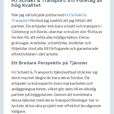
HJ Schakt & Transport: Ett Företag av
hög Kvalitet
När jag väl började jobba med
HJ Schakt &
Transport
förstod jag snabbt att jag hittat rätt
partner. De erbjuder inte bara schakt och transport i
Göteborg och Borås, utan har också en stor flotta av
fordon för att möta alla möjliga behov. Deras
grävsugar, kranbilar, schaktbilar, bodbilar och
följebilar stod alla till förfogande och garanterade
effektiviteten i vårt arbete.
Ett Bredare Perspektiv på Tjänster
HJ Schakt & Transports tjänsteutbud sträcker sig
dock mycket längre än bara deras fordon. De
erbjuder också expertis inom markarbeten och
anläggningsarbeten, vilket gör dem till en allsidig
partner på byggplatsen. Genom att kombinera
dessa tjänster med deras transportlösningar, har vi
lyckats driva våra projekt mer effektivt än någonsin
tidigare.