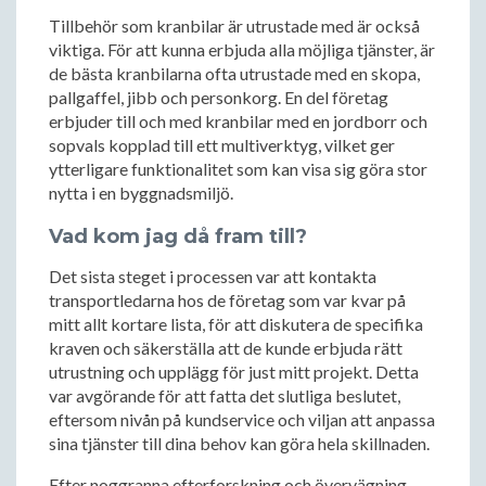
Tillbehör som kranbilar är utrustade med är också
viktiga. För att kunna erbjuda alla möjliga tjänster, är
de bästa kranbilarna ofta utrustade med en skopa,
pallgaffel, jibb och personkorg. En del företag
erbjuder till och med kranbilar med en jordborr och
sopvals kopplad till ett multiverktyg, vilket ger
ytterligare funktionalitet som kan visa sig göra stor
nytta i en byggnadsmiljö.
Vad kom jag då fram till?
Det sista steget i processen var att kontakta
transportledarna hos de företag som var kvar på
mitt allt kortare lista, för att diskutera de specifika
kraven och säkerställa att de kunde erbjuda rätt
utrustning och upplägg för just mitt projekt. Detta
var avgörande för att fatta det slutliga beslutet,
eftersom nivån på kundservice och viljan att anpassa
sina tjänster till dina behov kan göra hela skillnaden.
Efter noggranna efterforskning och övervägning,