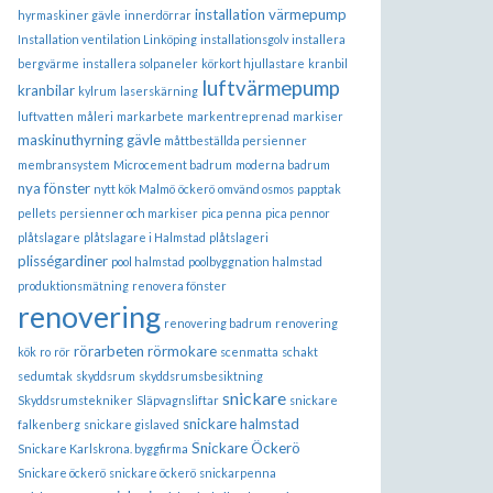
installation värmepump
hyrmaskiner gävle
innerdörrar
Installation ventilation Linköping
installationsgolv
installera
bergvärme
installera solpaneler
körkort hjullastare
kranbil
luftvärmepump
kranbilar
kylrum
laserskärning
luftvatten
måleri
markarbete
markentreprenad
markiser
maskinuthyrning gävle
måttbeställda persienner
membransystem
Microcement badrum
moderna badrum
nya fönster
nytt kök Malmö
öckerö
omvänd osmos
papptak
pellets
persienner och markiser
pica penna
pica pennor
plåtslagare
plåtslagare i Halmstad
plåtslageri
plisségardiner
pool halmstad
poolbyggnation halmstad
produktionsmätning
renovera fönster
renovering
renovering badrum
renovering
rörarbeten
rörmokare
kök
ro
rör
scenmatta
schakt
sedumtak
skyddsrum
skyddsrumsbesiktning
snickare
Skyddsrumstekniker
Släpvagnsliftar
snickare
snickare halmstad
falkenberg
snickare gislaved
Snickare Öckerö
Snickare Karlskrona. byggfirma
Snickare öckerö
snickare öckerö
snickarpenna