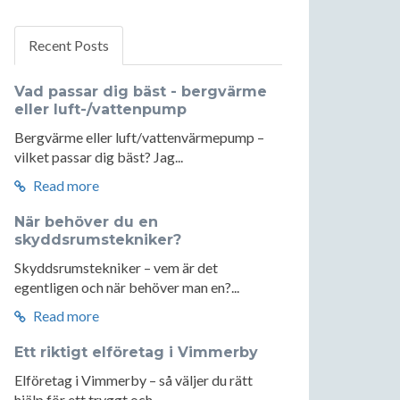
Recent Posts
Vad passar dig bäst - bergvärme
eller luft-/vattenpump
Bergvärme eller luft/vattenvärmepump –
vilket passar dig bäst? Jag...
Read more
När behöver du en
skyddsrumstekniker?
Skyddsrumstekniker – vem är det
egentligen och när behöver man en?...
Read more
Ett riktigt elföretag i Vimmerby
Elföretag i Vimmerby – så väljer du rätt
hjälp för ett tryggt och...