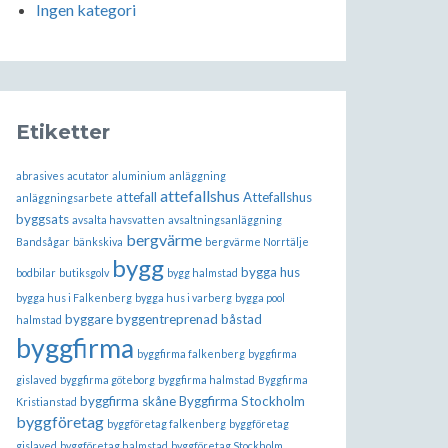
Ingen kategori
Etiketter
abrasives
acutator
aluminium
anläggning
attefallshus
attefall
Attefallshus
anläggningsarbete
byggsats
avsalta havsvatten
avsaltningsanläggning
bergvärme
Bandsågar
bänkskiva
bergvärme Norrtälje
bygg
bygga hus
bodbilar
butiksgolv
bygg halmstad
bygga hus i Falkenberg
bygga hus i varberg
bygga pool
byggare
byggentreprenad båstad
halmstad
byggfirma
byggfirma falkenberg
byggfirma
gislaved
byggfirma göteborg
byggfirma halmstad
Byggfirma
byggfirma skåne
Byggfirma Stockholm
Kristianstad
byggföretag
byggföretag falkenberg
byggföretag
gislaved
byggföretag halmstad
byggföretag Stockholm