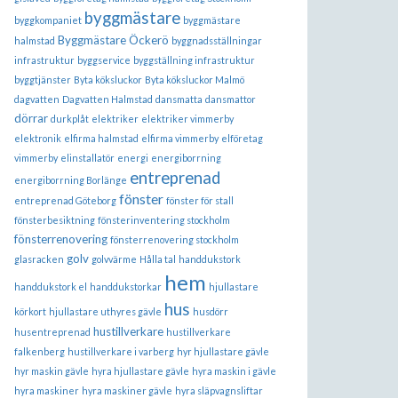
byggmästare
byggkompaniet
byggmästare
Byggmästare Öckerö
halmstad
byggnadsställningar
infrastruktur
byggservice
byggställning infrastruktur
byggtjänster
Byta köksluckor
Byta köksluckor Malmö
dagvatten
Dagvatten Halmstad
dansmatta
dansmattor
dörrar
durkplåt
elektriker
elektriker vimmerby
elektronik
elfirma halmstad
elfirma vimmerby
elföretag
vimmerby
elinstallatör
energi
energiborrning
entreprenad
energiborrning Borlänge
fönster
entreprenad Göteborg
fönster för stall
fönsterbesiktning
fönsterinventering stockholm
fönsterrenovering
fönsterrenovering stockholm
golv
glasracken
golvvärme
Hålla tal
handdukstork
hem
handdukstork el
handdukstorkar
hjullastare
hus
körkort
hjullastare uthyres gävle
husdörr
hustillverkare
husentreprenad
hustillverkare
falkenberg
hustillverkare i varberg
hyr hjullastare gävle
hyr maskin gävle
hyra hjullastare gävle
hyra maskin i gävle
hyra maskiner
hyra maskiner gävle
hyra släpvagnsliftar