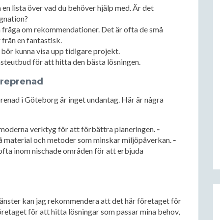
 en lista över vad du behöver hjälp med. Är det
ggnation?
h fråga om rekommendationer. Det är ofta de små
 från en fantastisk.
bör kunna visa upp tidigare projekt.
nsteutbud för att hitta den bästa lösningen.
treprenad
renad i Göteborg är inget undantag. Här är några
oderna verktyg för att förbättra planeringen.
-
på material och metoder som minskar miljöpåverkan.
-
 ofta inom nischade områden för att erbjuda
jänster kan jag rekommendera att det här företaget för
företaget för att hitta lösningar som passar mina behov,