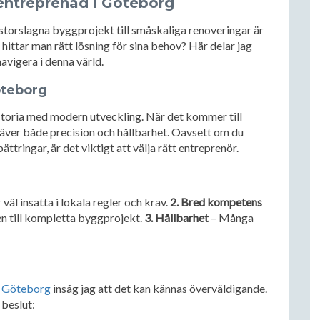
entreprenad i Göteborg
 storslagna byggprojekt till småskaliga renoveringar är
hittar man rätt lösning för sina behov? Här delar jag
avigera i denna värld.
öteborg
storia med modern utveckling. När det kommer till
äver både precision och hållbarhet. Oavsett om du
ttringar, är det viktigt att välja rätt entreprenör.
äl insatta i lokala regler och krav.
2. Bred kompetens
n till kompletta byggprojekt.
3. Hållbarhet
– Många
i Göteborg
insåg jag att det kan kännas överväldigande.
 beslut: