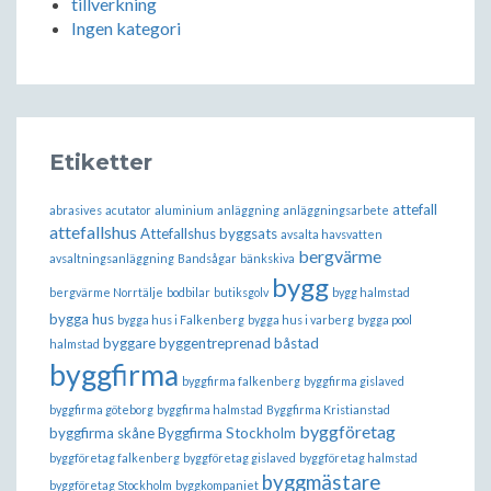
tillverkning
Ingen kategori
Etiketter
attefall
abrasives
acutator
aluminium
anläggning
anläggningsarbete
attefallshus
Attefallshus byggsats
avsalta havsvatten
bergvärme
avsaltningsanläggning
Bandsågar
bänkskiva
bygg
bergvärme Norrtälje
bodbilar
butiksgolv
bygg halmstad
bygga hus
bygga hus i Falkenberg
bygga hus i varberg
bygga pool
byggare
byggentreprenad båstad
halmstad
byggfirma
byggfirma falkenberg
byggfirma gislaved
byggfirma göteborg
byggfirma halmstad
Byggfirma Kristianstad
byggföretag
byggfirma skåne
Byggfirma Stockholm
byggföretag falkenberg
byggföretag gislaved
byggföretag halmstad
byggmästare
byggföretag Stockholm
byggkompaniet