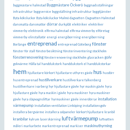
Byggmästare Öckerö
byggmästare halmstad
byggnadsställningar
infrastruktur
byggservice
byggställning infrastruktur
byggtjänster
Byta köksluckor
Byta köksluckor Malmö
dagvatten
Dagvatten Halmstad
dörrar
dansmatta
dansmattor
durkplåt
elektriker
elektriker
vimmerby
elektronik
elfirma halmstad
elfirma vimmerby
elföretag
vimmerby
elinstallatör
energi
energiborrning
energiborrning
entreprenad
fönster
Borlänge
entreprenad Göteborg
fönster för stall
fönsterbesiktning
fönsterinventering stockholm
fönsterrenovering
golv
fönsterrenovering stockholm
glasracken
golvvärme
Hålla tal
handdukstork
handdukstork el
handdukstorkar
hem
hus
hjullastare körkort
hjullastare uthyres gävle
husdörr
hustillverkare
husentreprenad
hustillverkare falkenberg
hustillverkare i varberg
hyr hjullastare gävle
hyr maskin gävle
hyra
hjullastare gävle
hyra maskin i gävle
hyra maskiner
hyra maskiner
installation
gävle
hyra släpvagnsliftar
hyrmaskiner gävle
innerdörrar
värmepump
Installation ventilation Linköping
installationsgolv
installera bergvärme
installera solpaneler
körkort hjullastare
kranbil
luftvärmepump
kranbilar
kylrum
laserskärning
luftvatten
maskinuthyrning
måleri
markarbete
markentreprenad
markiser