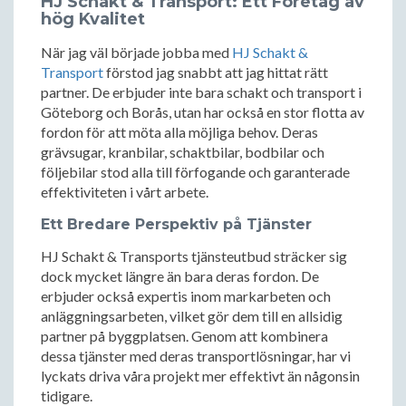
HJ Schakt & Transport: Ett Företag av
hög Kvalitet
När jag väl började jobba med
HJ Schakt &
Transport
förstod jag snabbt att jag hittat rätt
partner. De erbjuder inte bara schakt och transport i
Göteborg och Borås, utan har också en stor flotta av
fordon för att möta alla möjliga behov. Deras
grävsugar, kranbilar, schaktbilar, bodbilar och
följebilar stod alla till förfogande och garanterade
effektiviteten i vårt arbete.
Ett Bredare Perspektiv på Tjänster
HJ Schakt & Transports tjänsteutbud sträcker sig
dock mycket längre än bara deras fordon. De
erbjuder också expertis inom markarbeten och
anläggningsarbeten, vilket gör dem till en allsidig
partner på byggplatsen. Genom att kombinera
dessa tjänster med deras transportlösningar, har vi
lyckats driva våra projekt mer effektivt än någonsin
tidigare.