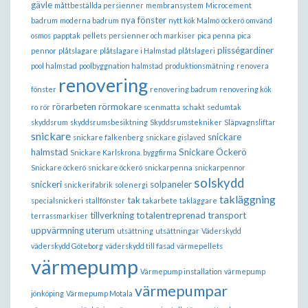
gävle
måttbeställda persienner
membransystem
Microcement
nya fönster
badrum
moderna badrum
nytt kök Malmö
öckerö
omvänd
osmos
papptak
pellets
persienner och markiser
pica penna
pica
plisségardiner
pennor
plåtslagare
plåtslagare i Halmstad
plåtslageri
pool halmstad
poolbyggnation halmstad
produktionsmätning
renovera
renovering
fönster
renovering badrum
renovering kök
rörarbeten
rörmokare
ro
rör
scenmatta
schakt
sedumtak
skyddsrum
skyddsrumsbesiktning
Skyddsrumstekniker
Släpvagnsliftar
snickare
snickare
snickare falkenberg
snickare gislaved
halmstad
Snickare Öckerö
Snickare Karlskrona. byggfirma
Snickare öckerö
snickare öckerö
snickarpenna
snickarpennor
solskydd
snickeri
solpaneler
snickerifabrik
solenergi
takläggning
tak
specialsnickeri
stallfönster
takarbete
takläggare
tillverkning
totalentreprenad
transport
terrassmarkiser
uppvärmning
uterum
utsättning
utsättningar
Väderskydd
väderskydd Göteborg
väderskydd till fasad
värmepellets
värmepump
Värmepump installation
värmepump
värmepumpar
jönköping
Värmepump Motala