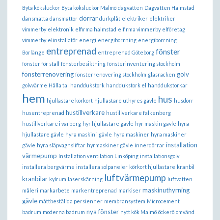
Byta köksluckor
Byta köksluckor Malmö
dagvatten
Dagvatten Halmstad
dörrar
dansmatta
dansmattor
durkplåt
elektriker
elektriker
vimmerby
elektronik
elfirma halmstad
elfirma vimmerby
elföretag
vimmerby
elinstallatör
energi
energiborrning
energiborrning
entreprenad
fönster
Borlänge
entreprenad Göteborg
fönster för stall
fönsterbesiktning
fönsterinventering stockholm
fönsterrenovering
golv
fönsterrenovering stockholm
glasracken
golvvärme
Hålla tal
handdukstork
handdukstork el
handdukstorkar
hem
hus
hjullastare körkort
hjullastare uthyres gävle
husdörr
hustillverkare
husentreprenad
hustillverkare falkenberg
hustillverkare i varberg
hyr hjullastare gävle
hyr maskin gävle
hyra
hjullastare gävle
hyra maskin i gävle
hyra maskiner
hyra maskiner
installation
gävle
hyra släpvagnsliftar
hyrmaskiner gävle
innerdörrar
värmepump
Installation ventilation Linköping
installationsgolv
installera bergvärme
installera solpaneler
körkort hjullastare
kranbil
luftvärmepump
kranbilar
kylrum
laserskärning
luftvatten
maskinuthyrning
måleri
markarbete
markentreprenad
markiser
gävle
måttbeställda persienner
membransystem
Microcement
nya fönster
badrum
moderna badrum
nytt kök Malmö
öckerö
omvänd