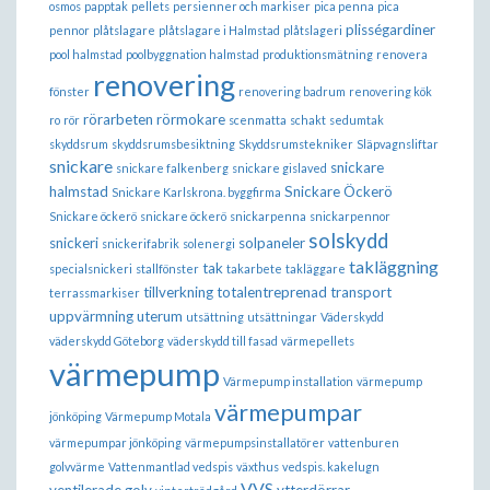
osmos
papptak
pellets
persienner och markiser
pica penna
pica
plisségardiner
pennor
plåtslagare
plåtslagare i Halmstad
plåtslageri
pool halmstad
poolbyggnation halmstad
produktionsmätning
renovera
renovering
fönster
renovering badrum
renovering kök
rörarbeten
rörmokare
ro
rör
scenmatta
schakt
sedumtak
skyddsrum
skyddsrumsbesiktning
Skyddsrumstekniker
Släpvagnsliftar
snickare
snickare
snickare falkenberg
snickare gislaved
halmstad
Snickare Öckerö
Snickare Karlskrona. byggfirma
Snickare öckerö
snickare öckerö
snickarpenna
snickarpennor
solskydd
snickeri
solpaneler
snickerifabrik
solenergi
takläggning
tak
specialsnickeri
stallfönster
takarbete
takläggare
tillverkning
totalentreprenad
transport
terrassmarkiser
uppvärmning
uterum
utsättning
utsättningar
Väderskydd
väderskydd Göteborg
väderskydd till fasad
värmepellets
värmepump
Värmepump installation
värmepump
värmepumpar
jönköping
Värmepump Motala
värmepumpar jönköping
värmepumpsinstallatörer
vattenburen
golvvärme
Vattenmantlad vedspis
växthus
vedspis. kakelugn
VVS
ventilerade golv
ytterdörrar