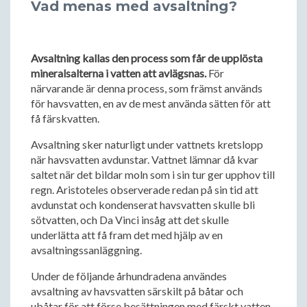
Vad menas med avsaltning?
Avsaltning kallas den process som får de upplösta
mineralsalterna i vatten att avlägsnas.
För
närvarande är denna process, som främst används
för havsvatten, en av de mest använda sätten för att
få färskvatten.
Avsaltning sker naturligt under vattnets kretslopp
när havsvatten avdunstar. Vattnet lämnar då kvar
saltet när det bildar moln som i sin tur ger upphov till
regn. Aristoteles observerade redan på sin tid att
avdunstat och kondenserat havsvatten skulle bli
sötvatten, och Da Vinci insåg att det skulle
underlätta att få fram det med hjälp av en
avsaltningssanläggning.
Under de följande århundradena användes
avsaltning av havsvatten särskilt på båtar och
ubåtar för att förse besättningen med färskt vatten