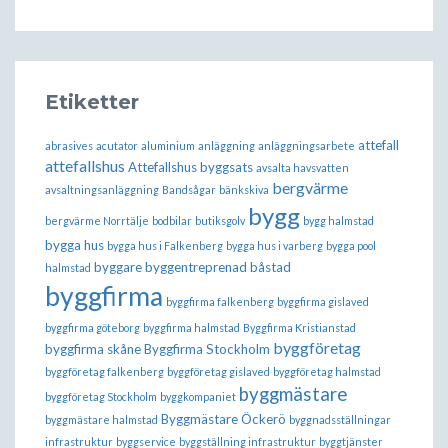
Etiketter
attefall
abrasives
acutator
aluminium
anläggning
anläggningsarbete
attefallshus
Attefallshus byggsats
avsalta havsvatten
bergvärme
avsaltningsanläggning
Bandsågar
bänkskiva
bygg
bergvärme Norrtälje
bodbilar
butiksgolv
bygg halmstad
bygga hus
bygga hus i Falkenberg
bygga hus i varberg
bygga pool
byggare
byggentreprenad båstad
halmstad
byggfirma
byggfirma falkenberg
byggfirma gislaved
byggfirma göteborg
byggfirma halmstad
Byggfirma Kristianstad
byggföretag
byggfirma skåne
Byggfirma Stockholm
byggföretag falkenberg
byggföretag gislaved
byggföretag halmstad
byggmästare
byggföretag Stockholm
byggkompaniet
Byggmästare Öckerö
byggmästare halmstad
byggnadsställningar
infrastruktur
byggservice
byggställning infrastruktur
byggtjänster